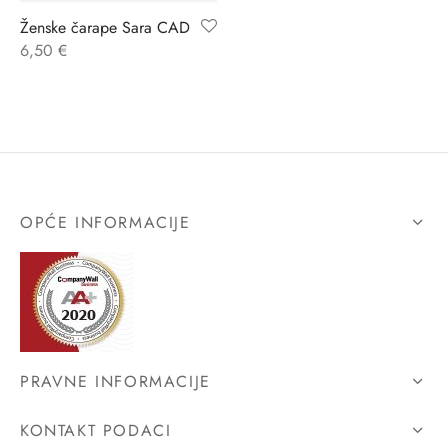
Ženske čarape Sara CAD
ĆI KOSTIMI
stojeći
a
-up
a o privatnosti
6,50
€
CE
bljim košaricama
i korištenja
ŽAME
stojeći
i kupnje
KOŠULJE
ola leđa
OPĆE INFORMACIJE
ZNO
NO
ENE
PRAVNE INFORMACIJE
KONTAKT PODACI