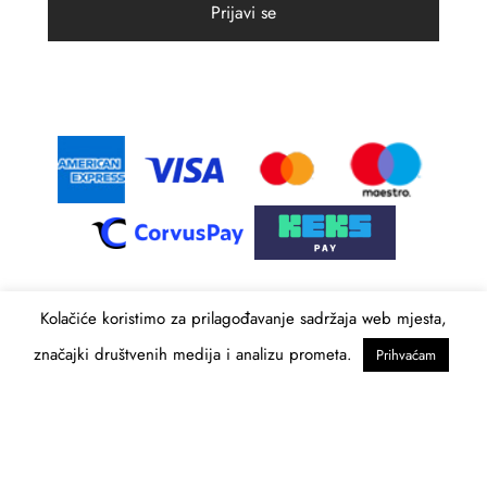
Kolačiće koristimo za prilagođavanje sadržaja web mjesta,
značajki društvenih medija i analizu prometa.
Prihvaćam
Besplatna dostava za sve narudžbe iznad 60,00 EUR!
Zatvori
© 2021 Intima Moda. Sva prava pridržana
Izrada web shopa:
kT dizajn