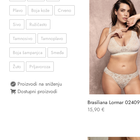
Plavo
Boja kože
Crveno
Sivo
Ružičasto
Tamnosivo
Tamnoplavo
Boja šampanjca
Smeđa
Žuto
Prljavoroza
Proizvodi na sniženju
Dostupni proizvodi
Brasiliana Lormar 0240
15,90
€