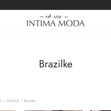
Brazilke
O
/
GAĆICE
/
Brazilke