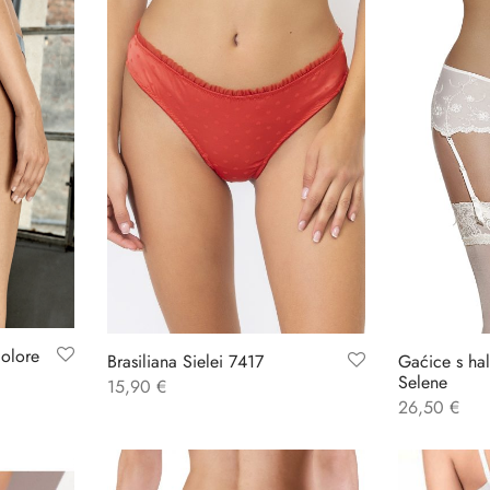
Colore
Brasiliana Sielei 7417
Gaćice s ha
Selene
15,90
€
26,50
€