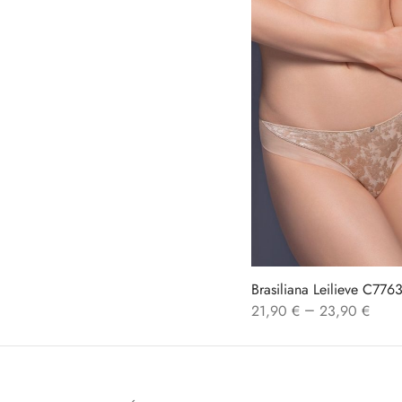
Brasiliana Leilieve C776
–
21,90
€
23,90
€