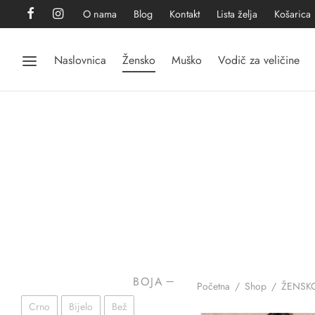
O nama
Blog
Kontakt
Lista želja
Košarica
Naslovnica
Žensko
Muško
Vodič za veličine
BOJA
Početna
/
Shop
/
ŽENSK
Crno
Bijelo
Bež