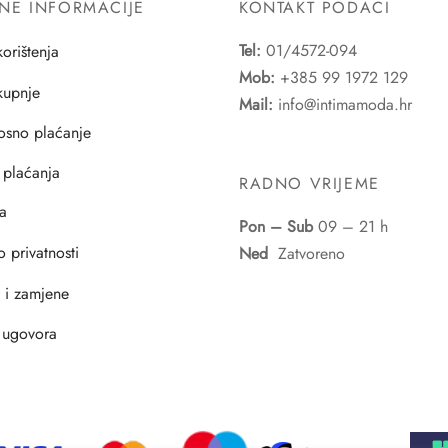
NE INFORMACIJE
KONTAKT PODACI
Tel:
01/4572-094
korištenja
Mob:
+385 99 1972 129
 kupnje
Mail:
info@intimamoda.hr
osno plaćanje
 plaćanja
RADNO VRIJEME
a
Pon – Sub
09 – 21 h
o privatnosti
Ned
Zatvoreno
i i zamjene
 ugovora