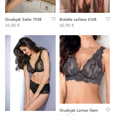
ĆI KOSTIMI
stojeći
a
-up
a o privatnosti
Grudnjak Sielei 1958
Bralette Leilieve 6168
CE
bljim košaricama
i korištenja
33,50
€
42,90
€
ŽAME
stojeći
i kupnje
KOŠULJE
ola leđa
ZNO
NO
ENE
Grudnjak Lormar Gem