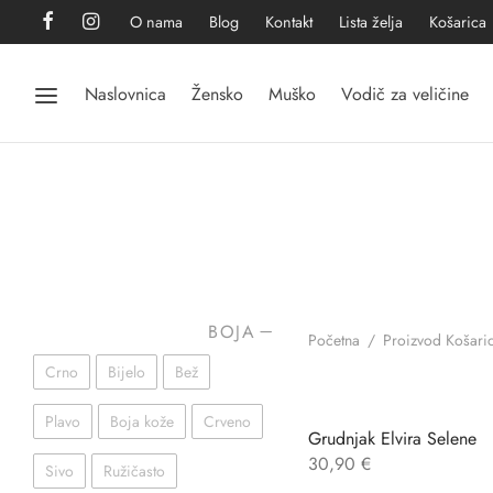
O nama
Blog
Kontakt
Lista želja
Košarica
Naslovnica
Žensko
Muško
Vodič za veličine
BOJA
Početna
/
Proizvod Košari
Crno
Bijelo
Bež
Plavo
Boja kože
Crveno
Grudnjak Elvira Selene
30,90
€
Sivo
Ružičasto