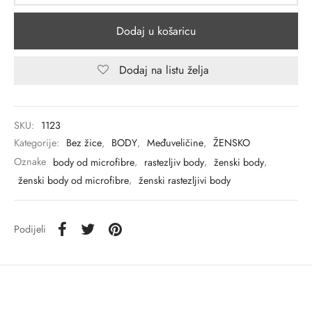
Dodaj u košaricu
Dodaj na listu želja
SKU:
1123
Kategorije:
Bez žice
,
BODY
,
Međuveličine
,
ŽENSKO
Oznake
body od microfibre
,
rastezljiv body
,
ženski body
,
ženski body od microfibre
,
ženski rastezljivi body
Podijeli