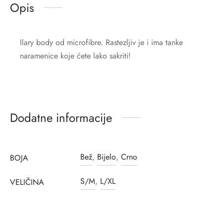
Opis
Ilary body od microfibre. Rastezljiv je i ima tanke
naramenice koje ćete lako sakriti!
Dodatne informacije
Bež
,
Bijelo
,
Crno
BOJA
S/M
,
L/XL
VELIČINA