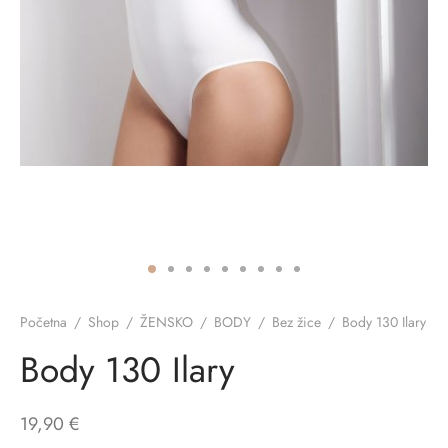
ĆI KOSTIMI
stojeći
a
-up
a o privatnosti
CE
bljim košaricama
i korištenja
ŽAME
stojeći
i kupnje
KOŠULJE
ola leđa
ZNO
NO
Početna
/
Shop
/
ŽENSKO
/
BODY
/
Bez žice
/
Body 130 Ilary
ENE
Body 130 Ilary
19,90
€