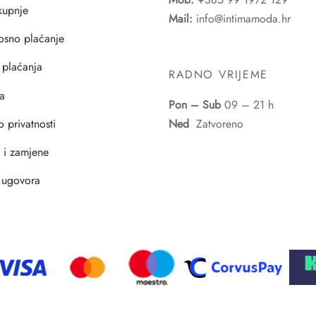
 kupnje
Mail:
info@intimamoda.hr
osno plaćanje
 plaćanja
RADNO VRIJEME
a
Pon – Sub
09 – 21 h
o privatnosti
Ned
Zatvoreno
i i zamjene
 ugovora