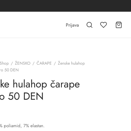
Prijava
Shop
/
ŽENSKO
/
ČARAPE
/
Ženske hulahop
cro 50 DEN
ke hulahop čarape
ro 50 DEN
% poliamid, 7% elastan.