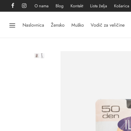
O nama
Blog
Kontakt
Lista želja
Košarica
Naslovnica
Žensko
Muško
Vodič za veličine