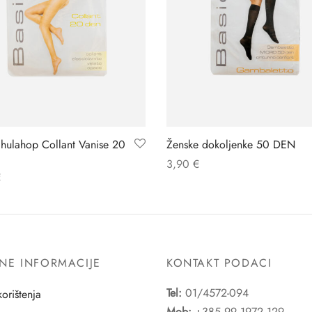
 hulahop Collant Vanise 20
Ženske dokoljenke 50 DEN
3,90
€
€
NE INFORMACIJE
KONTAKT PODACI
Tel:
01/4572-094
korištenja
Mob:
+385 99 1972 129