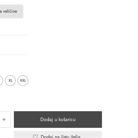
a veličine
XL
XXL
Dodaj u košaricu
Dodaj na listu želja