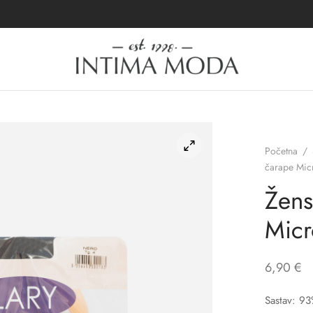
Početna
/
čarape Mi
Žens
Mic
6,90
€
Sastav: 93