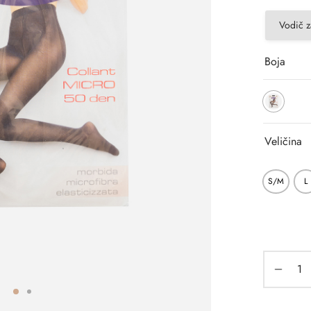
Vodič z
Boja
Veličina
S/M
L