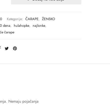
80
Kategorije:
ČARAPE
,
ŽENSKO
0 dena
,
hulahopke
,
najlonke
,
će čarape
ošenja. Nemaju pojačanja