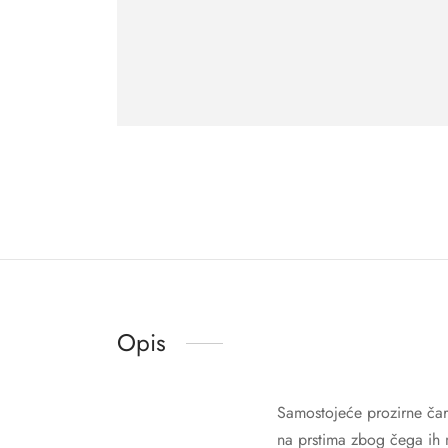
Opis
Samostojeće prozirne čara
na prstima zbog čega ih m