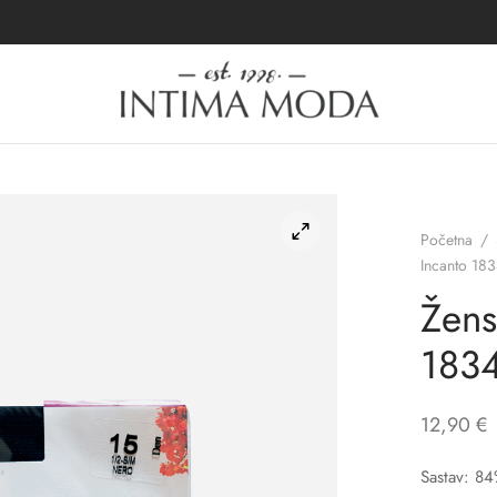
Početna
/
Incanto 18
Žens
183
12,90
€
Sastav: 84