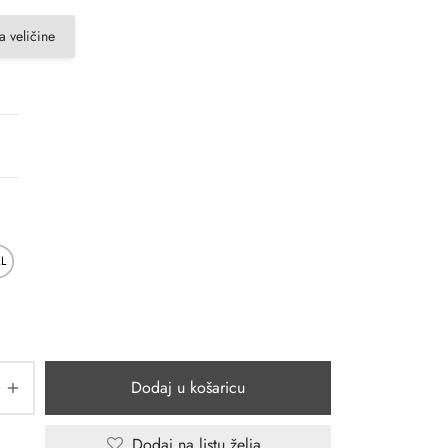
a veličine
XL
Dodaj u košaricu
Dodaj na listu želja