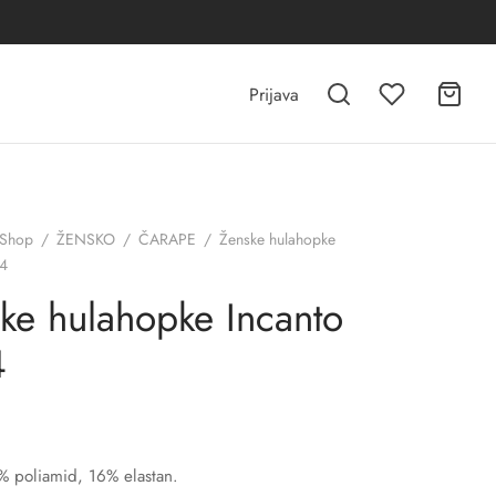
Prijava
Shop
/
ŽENSKO
/
ČARAPE
/
Ženske hulahopke
34
ke hulahopke Incanto
4
% poliamid, 16% elastan.