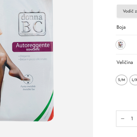
Vodič z
Boja
Veličina
S/M
L/