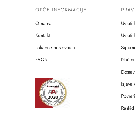
OPĆE INFORMACIJE
PRAV
O nama
Uvjeti 
Kontakt
Uvjeti
Lokacije poslovnica
Sigurn
FAQ’s
Načini
Dostav
Izjava 
Povrat
Raskid