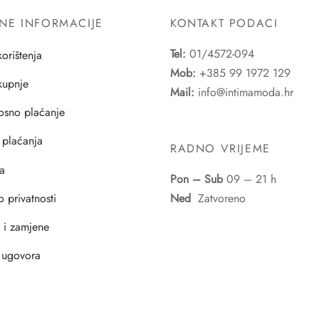
NE INFORMACIJE
KONTAKT PODACI
Tel:
01/4572-094
korištenja
Mob:
+385 99 1972 129
 kupnje
Mail:
info@intimamoda.hr
osno plaćanje
 plaćanja
RADNO VRIJEME
a
Pon – Sub
09 – 21 h
o privatnosti
Ned
Zatvoreno
i i zamjene
 ugovora