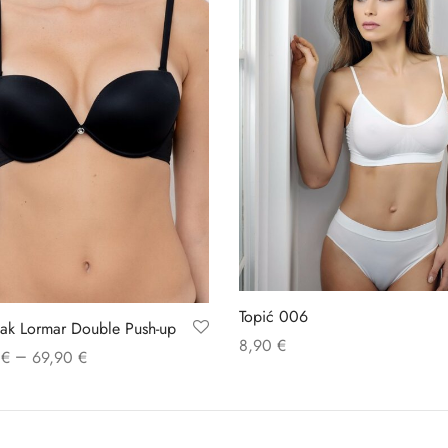
Topić 006
ak Lormar Double Push-up
8,90
€
–
0
€
69,90
€