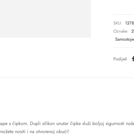
SKU:
137
Oznake:
2
Samostoje
Podijeli
pe s čipkom. Dupli silikon unutar čipke služi boljoj sigurnosti n
ožete nositi i na otvorenoj obući!