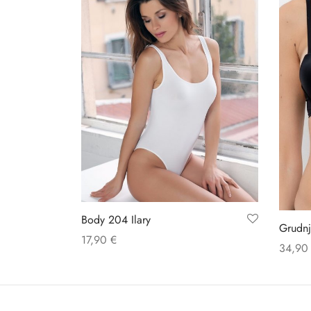
Body 204 Ilary
Grudnj
17,90
€
34,9