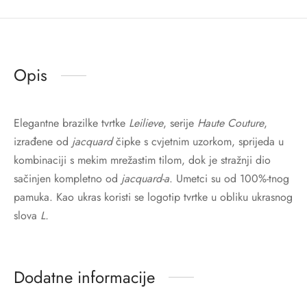
Opis
Elegantne brazilke tvrtke
Leilieve
, serije
Haute Couture
,
izrađene od
jacquard
čipke s cvjetnim uzorkom, sprijeda u
kombinaciji s mekim mrežastim tilom, dok je stražnji dio
sačinjen kompletno od
jacquard-a
. Umetci su od 100%-tnog
pamuka. Kao ukras koristi se logotip tvrtke u obliku ukrasnog
slova
L.
Dodatne informacije