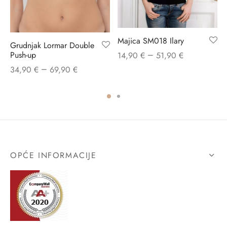
Majica SM018 Ilary
Grudnjak Lormar Double
–
Push-up
14,90
€
51,90
€
–
34,90
€
69,90
€
OPĆE INFORMACIJE