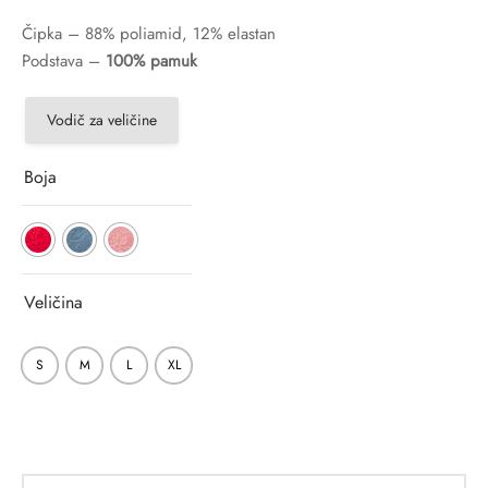
Čipka – 88% poliamid, 12% elastan
Podstava –
100% pamuk
Vodič za veličine
Boja
Veličina
S
M
L
XL