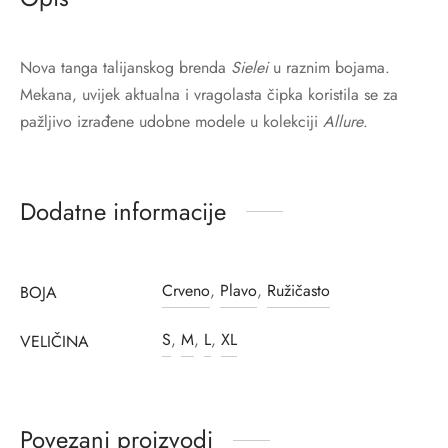
Nova tanga talijanskog brenda
Sielei
u raznim bojama.
Mekana, uvijek aktualna i vragolasta čipka koristila se za
pažljivo izrađene udobne modele u kolekciji
Allure
.
Dodatne informacije
Crveno
,
Plavo
,
Ružičasto
BOJA
S
,
M
,
L
,
XL
VELIČINA
Povezani proizvodi