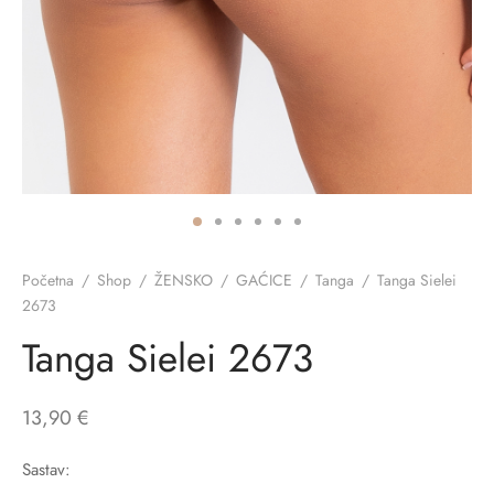
ĆI KOSTIMI
stojeći
a
-up
a o privatnosti
CE
bljim košaricama
i korištenja
ŽAME
stojeći
i kupnje
KOŠULJE
ola leđa
ZNO
Početna
/
Shop
/
ŽENSKO
/
GAĆICE
/
Tanga
/
Tanga Sielei
2673
NO
Tanga Sielei 2673
ENE
13,90
€
Sastav: