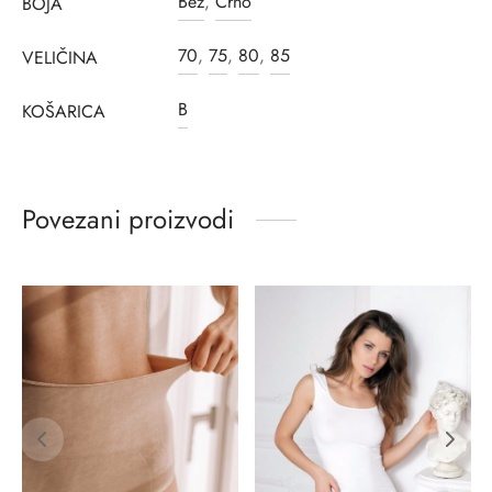
Bež
,
Crno
BOJA
70
,
75
,
80
,
85
VELIČINA
B
KOŠARICA
Povezani proizvodi