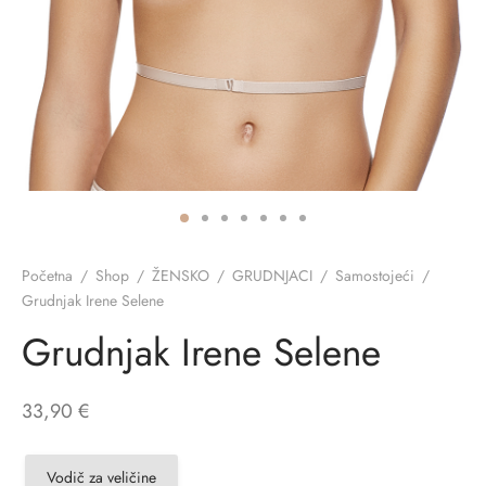
ĆI KOSTIMI
stojeći
a
-up
a o privatnosti
CE
bljim košaricama
i korištenja
ŽAME
stojeći
i kupnje
KOŠULJE
ola leđa
ZNO
Početna
/
Shop
/
ŽENSKO
/
GRUDNJACI
/
Samostojeći
/
Grudnjak Irene Selene
NO
Grudnjak Irene Selene
ENE
33,90
€
Vodič za veličine