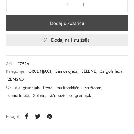
Dodaj u košaricu
Dodaj na listu želja
SKU:
17526
Kategorije:
GRUDNJACI
,
Samostojeći
,
SELENE
,
Za gola leđa
,
ŽENSKO
Oznake
grudnjak
,
Irene
,
multipraktični
,
sa žicom
,
samostojeći
,
Selene
,
višepozicijski grudnjak
Podijeli