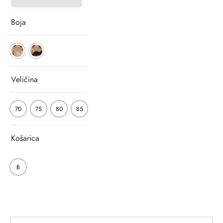
Boja
Veličina
70
75
80
85
Košarica
B