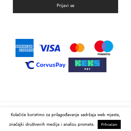
Kolačiće koristimo za prilagođavanje sadržaja web mjesta,
© 2021 Intima Moda. Sva prava pridržana
značajki društvenih medija i analizu prometa.
Izrada web shopa:
kT dizajn
Prihvaćam
Besplatna dostava za sve narudžbe iznad 60,00 EUR!
Zatvori