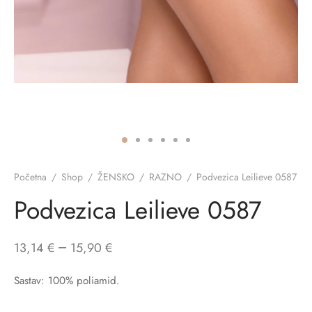
ĆI KOSTIMI
stojeći
a
-up
a o privatnosti
CE
bljim košaricama
i korištenja
ŽAME
stojeći
i kupnje
KOŠULJE
ola leđa
ZNO
Početna
/
Shop
/
ŽENSKO
/
RAZNO
/
Podvezica Leilieve 0587
Podvezica Leilieve 0587
NO
ENE
–
13,14
€
15,90
€
Sastav: 100% poliamid.