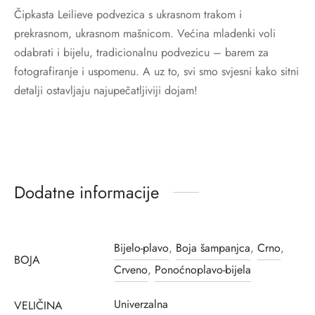
Čipkasta Leilieve podvezica s ukrasnom trakom i
prekrasnom, ukrasnom mašnicom. Većina mladenki voli
odabrati i bijelu, tradicionalnu podvezicu – barem za
fotografiranje i uspomenu. A uz to, svi smo svjesni kako sitni
detalji ostavljaju najupečatljiviji dojam!
Dodatne informacije
Bijelo-plavo
,
Boja šampanjca
,
Crno
,
BOJA
Crveno
,
Ponoćnoplavo-bijela
Univerzalna
VELIČINA