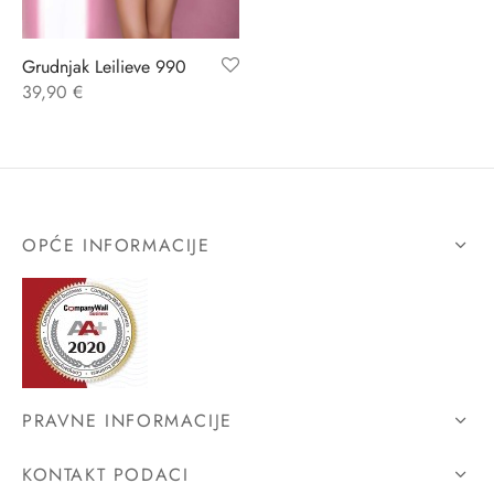
ĆI KOSTIMI
stojeći
a
-up
a o privatnosti
Grudnjak Leilieve 990
39,90
€
CE
bljim košaricama
i korištenja
ŽAME
stojeći
i kupnje
KOŠULJE
ola leđa
OPĆE INFORMACIJE
ZNO
NO
ENE
PRAVNE INFORMACIJE
KONTAKT PODACI