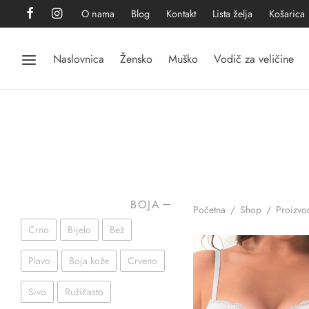
O nama
Blog
Kontakt
Lista želja
Košarica
Naslovnica
Žensko
Muško
Vodič za veličine
BOJA
Početna
/
Shop
/
Proizvo
Crno
Bijelo
Bež
Plavo
Boja kože
Crveno
Sivo
Ružičasto