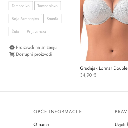
Tamnosivo
Tamnoplavo
Boja šampanjca
Smeđa
Žuto
Prljavoroza
Proizvodi na sniženju
Dostupni proizvodi
Grudnjak Lormar Double
34,90
€
OPĆE INFORMACIJE
PRAV
O nama
Uvjeti 