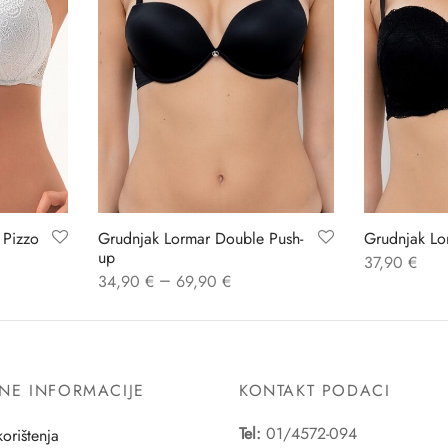
 Pizzo
Grudnjak Lormar Double Push-
Grudnjak Lo
up
37,90
€
–
34,90
€
69,90
€
NE INFORMACIJE
KONTAKT PODACI
Tel:
01/4572-094
korištenja