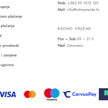
Mob:
+385 99 1972 129
 kupnje
Mail:
info@intimamoda.hr
osno plaćanje
 plaćanja
RADNO VRIJEME
a
Pon – Sub
09 – 21 h
o privatnosti
Ned
Zatvoreno
i i zamjene
 ugovora