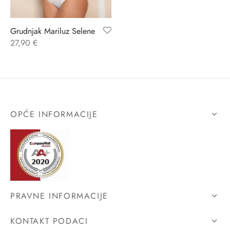
ĆI KOSTIMI
stojeći
a
-up
a o privatnosti
Grudnjak Mariluz Selene
27,90
€
CE
bljim košaricama
i korištenja
ŽAME
stojeći
i kupnje
KOŠULJE
ola leđa
OPĆE INFORMACIJE
ZNO
NO
ENE
PRAVNE INFORMACIJE
KONTAKT PODACI