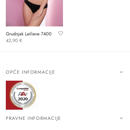
ĆI KOSTIMI
stojeći
a
-up
a o privatnosti
CE
bljim košaricama
i korištenja
Grudnjak Leilieve 7400
42,90
€
ŽAME
stojeći
i kupnje
KOŠULJE
ola leđa
ZNO
OPĆE INFORMACIJE
NO
ENE
PRAVNE INFORMACIJE