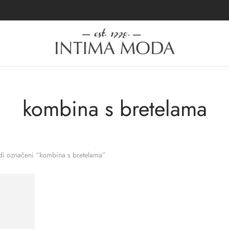
kombina s bretelama
i označeni “kombina s bretelama”