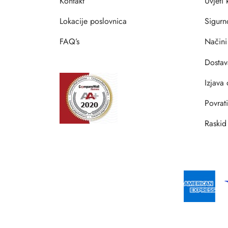
Kontakt
Uvjeti
Lokacije poslovnica
Sigurn
FAQ’s
Načini
Dostav
Izjava 
Povrat
Raskid