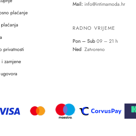
 kupnje
Mail:
info@intimamoda.hr
osno plaćanje
 plaćanja
RADNO VRIJEME
a
Pon – Sub
09 – 21 h
o privatnosti
Ned
Zatvoreno
i i zamjene
 ugovora