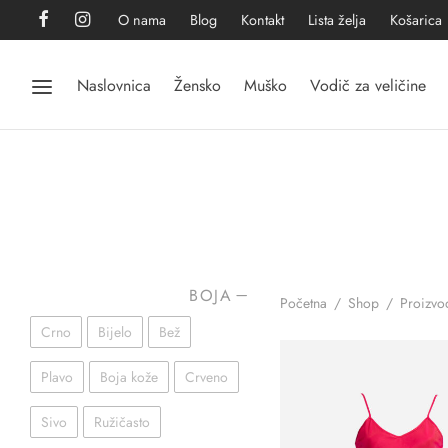
O nama
Blog
Kontakt
Lista želja
Košarica
Naslovnica
Žensko
Muško
Vodič za veličine
BOJA
Početna
/
Shop
/
Proizvod
Crno
Bijelo
Bež
Plavo
Boja kože
Crveno
Sivo
Ružičasto