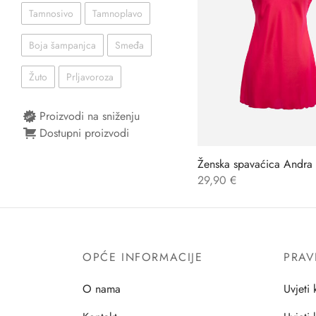
Tamnosivo
Tamnoplavo
Boja šampanjca
Smeđa
Žuto
Prljavoroza
Proizvodi na sniženju
Dostupni proizvodi
Ženska spavaćica Andra
29,90
€
OPĆE INFORMACIJE
PRAV
O nama
Uvjeti 