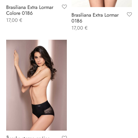
Brasiliana Extra Lormar
Colore 0186
ĆI KOSTIMI
stojeći
a
-up
a o privatnosti
Brasiliana Extra Lormar
17,00
€
0186
17,00
€
CE
bljim košaricama
i korištenja
ŽAME
stojeći
i kupnje
KOŠULJE
ola leđa
ZNO
NO
ENE