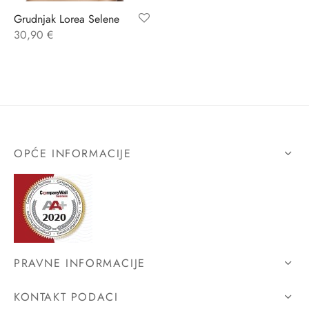
Grudnjak Lorea Selene
ĆI KOSTIMI
stojeći
a
-up
a o privatnosti
30,90
€
CE
bljim košaricama
i korištenja
ŽAME
stojeći
i kupnje
KOŠULJE
ola leđa
OPĆE INFORMACIJE
ZNO
NO
ENE
PRAVNE INFORMACIJE
KONTAKT PODACI