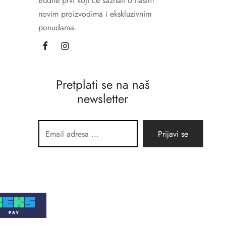
Budite prvi koji će saznati o našim
novim proizvodima i ekskluzivnim
ponudama.
Pretplati se na naš
newsletter