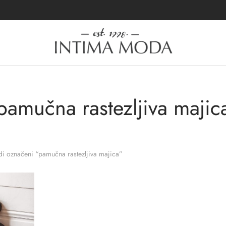
pamučna rastezljiva majic
i označeni “pamučna rastezljiva majica”