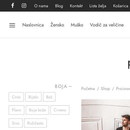
O nama
Blog
Kontakt
Lista želja
Košarica
Naslovnica
Žensko
Muško
Vodič za veličine
BOJA
Početna
/
Shop
/
Proizvod
Crno
Bijelo
Bež
Plavo
Boja kože
Crveno
Sivo
Ružičasto