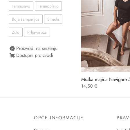
Tamnosivo
Tamnoplavo
Boja šampanjca
Smeđa
Žuto
Prljavoroza
Proizvodi na sniženju
Dostupni proizvodi
Muška majica Navigare 
14,50
€
OPĆE INFORMACIJE
PRAV