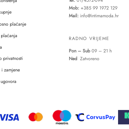
Tel:
01/4572-094
korištenja
Mob:
+385 99 1972 129
 kupnje
Mail:
info@intimamoda.hr
osno plaćanje
 plaćanja
RADNO VRIJEME
a
Pon – Sub
09 – 21 h
o privatnosti
Ned
Zatvoreno
i i zamjene
 ugovora