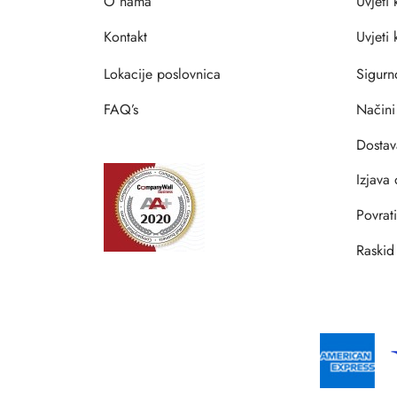
O nama
Uvjeti 
Kontakt
Uvjeti
Lokacije poslovnica
Sigurn
FAQ’s
Načini
Dostav
Izjava 
Povrat
Raskid