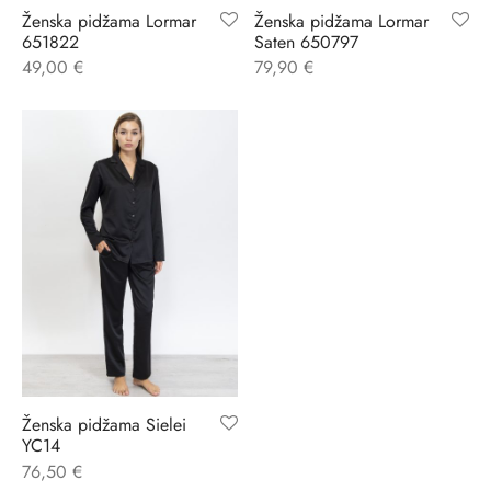
Ženska pidžama Lormar
Ženska pidžama Lormar
651822
Saten 650797
ĆI KOSTIMI
stojeći
a
-up
a o privatnosti
49,00
€
79,90
€
CE
bljim košaricama
i korištenja
ŽAME
stojeći
i kupnje
KOŠULJE
ola leđa
ZNO
NO
ENE
Ženska pidžama Sielei
YC14
76,50
€