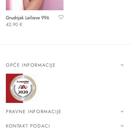
ĆI KOSTIMI
stojeći
a
-up
a o privatnosti
Grudnjak Leilieve 996
42,90
€
CE
bljim košaricama
i korištenja
ŽAME
stojeći
i kupnje
KOŠULJE
ola leđa
OPĆE INFORMACIJE
ZNO
NO
ENE
PRAVNE INFORMACIJE
KONTAKT PODACI