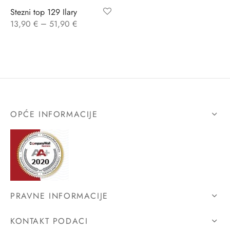
Stezni top 129 Ilary
ĆI KOSTIMI
stojeći
a
-up
a o privatnosti
–
13,90
€
51,90
€
CE
bljim košaricama
i korištenja
ŽAME
stojeći
i kupnje
KOŠULJE
ola leđa
OPĆE INFORMACIJE
ZNO
NO
ENE
PRAVNE INFORMACIJE
KONTAKT PODACI