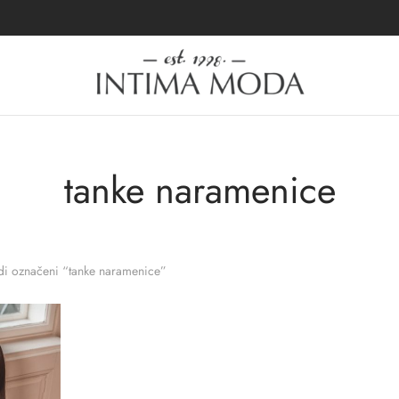
tanke naramenice
i označeni “tanke naramenice”