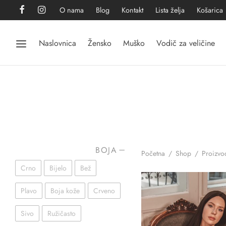
O nama
Blog
Kontakt
Lista želja
Košarica
Naslovnica
Žensko
Muško
Vodič za veličine
BOJA
Početna
/
Shop
/
Proizvod
Crno
Bijelo
Bež
Plavo
Boja kože
Crveno
Sivo
Ružičasto