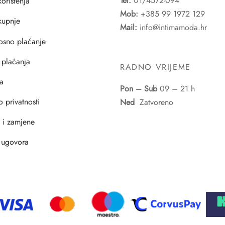
Tel:
01/4572-094
korištenja
Mob:
+385 99 1972 129
 kupnje
Mail:
info@intimamoda.hr
osno plaćanje
 plaćanja
RADNO VRIJEME
a
Pon – Sub
09 – 21 h
o privatnosti
Ned
Zatvoreno
i i zamjene
 ugovora