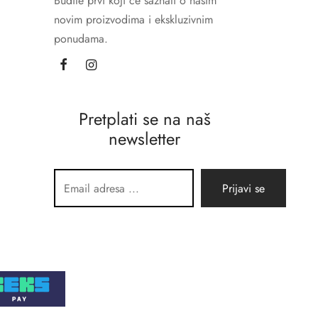
Budite prvi koji će saznati o našim
novim proizvodima i ekskluzivnim
ponudama.
Pretplati se na naš
newsletter