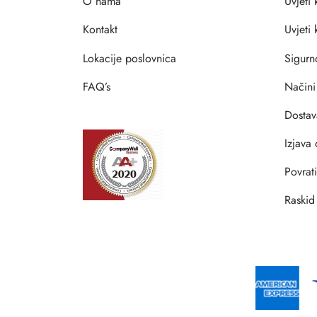
O nama
Uvjeti 
Kontakt
Uvjeti
Lokacije poslovnica
Sigurn
FAQ’s
Načini
Dostav
Izjava 
Povrat
Raskid