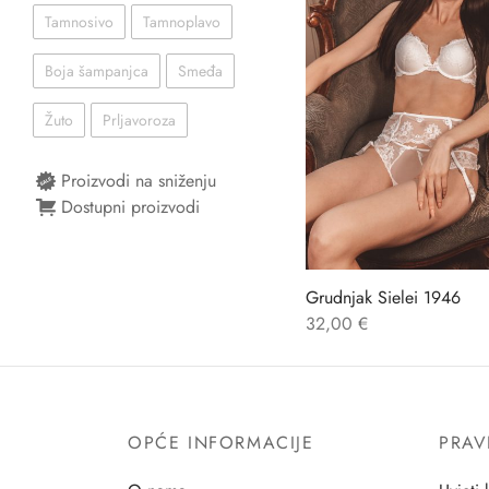
Tamnosivo
Tamnoplavo
Boja šampanjca
Smeđa
Žuto
Prljavoroza
Proizvodi na sniženju
Dostupni proizvodi
Grudnjak Sielei 1946
32,00
€
OPĆE INFORMACIJE
PRAV