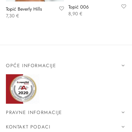
Topić 006
Topić Beverly Hills
ĆI KOSTIMI
stojeći
a
-up
a o privatnosti
8,90
€
7,30
€
CE
bljim košaricama
i korištenja
ŽAME
stojeći
i kupnje
KOŠULJE
ola leđa
OPĆE INFORMACIJE
ZNO
NO
ENE
PRAVNE INFORMACIJE
KONTAKT PODACI