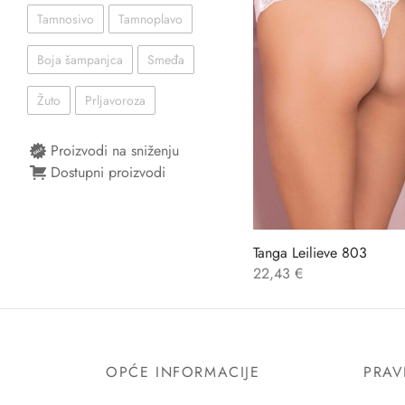
Tamnosivo
Tamnoplavo
Boja šampanjca
Smeđa
Žuto
Prljavoroza
Proizvodi na sniženju
Dostupni proizvodi
Tanga Leilieve 803
22,43
€
OPĆE INFORMACIJE
PRAV