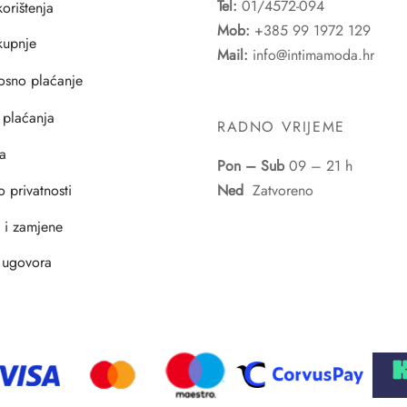
Tel:
01/4572-094
korištenja
Mob:
+385 99 1972 129
 kupnje
Mail:
info@intimamoda.hr
osno plaćanje
 plaćanja
RADNO VRIJEME
a
Pon – Sub
09 – 21 h
o privatnosti
Ned
Zatvoreno
i i zamjene
 ugovora