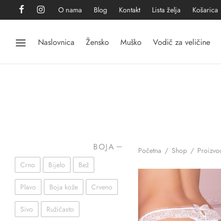
O nama
Blog
Kontakt
Lista želja
Košarica
Naslovnica
Žensko
Muško
Vodič za veličine
BOJA
Početna
/
Shop
/
Proizvod
Crno
Bijelo
Bež
Plavo
Boja kože
Crveno
Sivo
Ružičasto