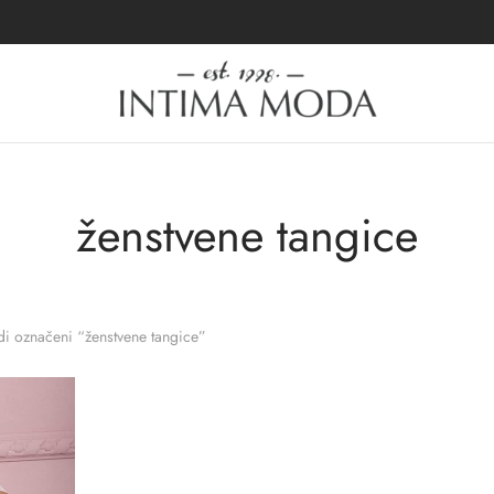
ženstvene tangice
i označeni “ženstvene tangice”