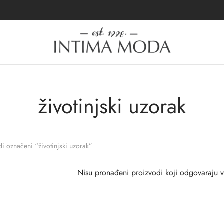
životinjski uzorak
i označeni “životinjski uzorak”
Nisu pronađeni proizvodi koji odgovaraju 