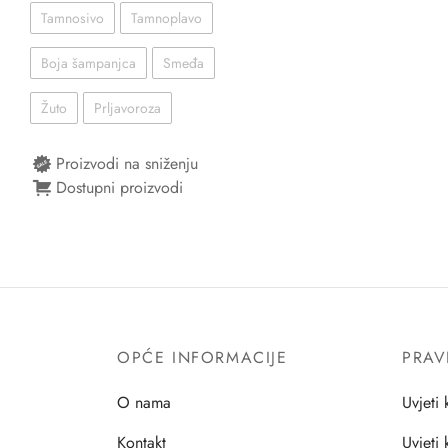
Tamnosivo
Tamnoplavo
Boja šampanjca
Smeđa
Žuto
Prljavoroza
Proizvodi na sniženju
Dostupni proizvodi
OPĆE INFORMACIJE
PRAV
O nama
Uvjeti 
Kontakt
Uvjeti