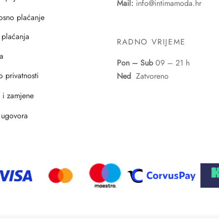
Mail:
info@intimamoda.hr
osno plaćanje
 plaćanja
RADNO VRIJEME
a
Pon – Sub
09 – 21 h
o privatnosti
Ned
Zatvoreno
i i zamjene
 ugovora