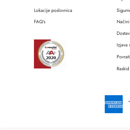
Lokacije poslovnica
Sigurn
FAQ’s
Načini
Dostav
Izjava 
Povrat
Raskid