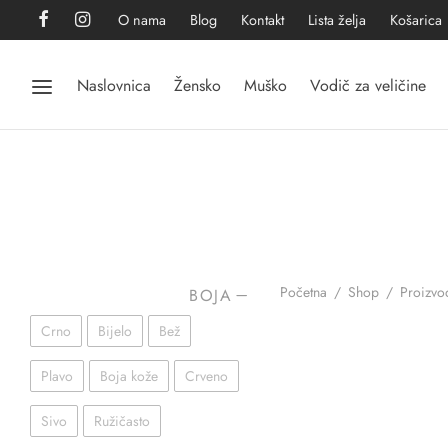
O nama
Blog
Kontakt
Lista želja
Košarica
Naslovnica
Žensko
Muško
Vodič za veličine
Početna
/
Shop
/
Proizvod
BOJA
Crno
Bijelo
Bež
Plavo
Boja kože
Crveno
Sivo
Ružičasto