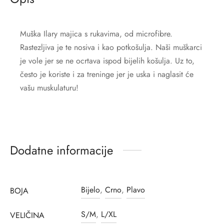
Muška Ilary majica s rukavima, od microfibre.
Rastezljiva je te nosiva i kao potkošulja. Naši muškarci
je vole jer se ne ocrtava ispod bijelih košulja. Uz to,
često je koriste i za treninge jer je uska i naglasit će
vašu muskulaturu!
Dodatne informacije
Bijelo
,
Crno
,
Plavo
BOJA
S/M
,
L/XL
VELIČINA