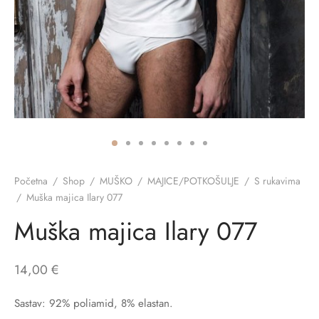
ĆI KOSTIMI
stojeći
a
-up
a o privatnosti
CE
bljim košaricama
i korištenja
ŽAME
stojeći
i kupnje
KOŠULJE
ola leđa
ZNO
Početna
/
Shop
/
MUŠKO
/
MAJICE/POTKOŠULJE
/
S rukavima
/
Muška majica Ilary 077
NO
Muška majica Ilary 077
ENE
14,00
€
Sastav: 92% poliamid, 8% elastan.