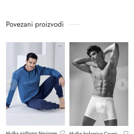
Povezani proizvodi
Muška pidžama Navigare
Muške bokserice Coveri