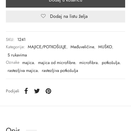
Dodaj na listu želja
SKU:
1241
Kategorije:
MAJICE/POTKOŠULJE
,
Međuveličine
,
MUŠKO
,
S rukavima
Oznake
majica
,
majica od microfibre
,
microfibra
,
potkošulja
,
rastezljiva majica
,
rastezljiva potkošulja
Podijeli
Opis