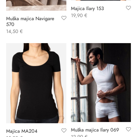
Majica Ilary 153
ĆI KOSTIMI
stojeći
a
-up
a o privatnosti
19,90
€
Muška majica Navigare
570
CE
bljim košaricama
i korištenja
14,50
€
ŽAME
stojeći
i kupnje
KOŠULJE
ola leđa
ZNO
NO
ENE
Muška majica Ilary 069
Majica MA204
12,90
€