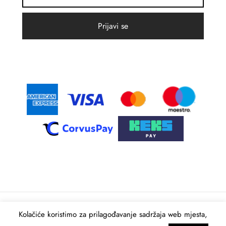
Kolačiće koristimo za prilagođavanje sadržaja web mjesta,
© 2021 Intima Moda. Sva prava pridržana