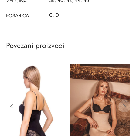
38
,
40
,
42
,
44
,
46
VELIČINA
C
,
D
KOŠARICA
Povezani proizvodi