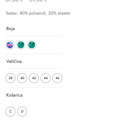
Sastav: 80% poliamid, 20% elastan
Boja
Veličina
38
40
42
44
46
Košarica
C
D