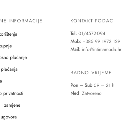
NE INFORMACIJE
KONTAKT PODACI
Tel:
01/4572-094
korištenja
Mob:
+385 99 1972 129
 kupnje
Mail:
info@intimamoda.hr
osno plaćanje
 plaćanja
RADNO VRIJEME
a
Pon – Sub
09 – 21 h
o privatnosti
Ned
Zatvoreno
i i zamjene
 ugovora