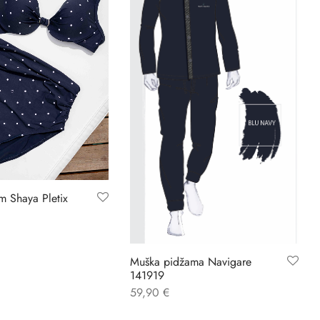
m Shaya Pletix
Muška pidžama Navigare
141919
59,90
€