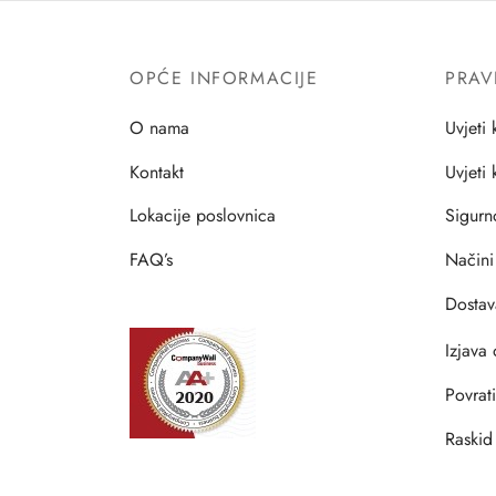
OPĆE INFORMACIJE
PRAV
O nama
Uvjeti 
Kontakt
Uvjeti
Lokacije poslovnica
Sigurn
FAQ’s
Načini
Dostav
Izjava 
Povrat
Raskid