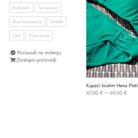
Ružičasto
Tamnosivo
Boja šampanjca
Smeđa
Žuto
Prljavoroza
Proizvodi na sniženju
Dostupni proizvodi
Kupaći kostim Hena Pleti
–
67,00
€
69,00
€