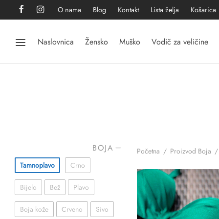
O nama
Blog
Kontakt
Lista želja
Košarica
Naslovnica
Žensko
Muško
Vodič za veličine
BOJA
Početna
/
Proizvod Boja
/
Tamnoplavo
Crno
Bijelo
Bež
Plavo
Boja kože
Crveno
Sivo