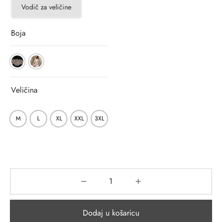
Vodič za veličine
Boja
Veličina
M
L
XL
XXL
3XL
Dodaj u košaricu