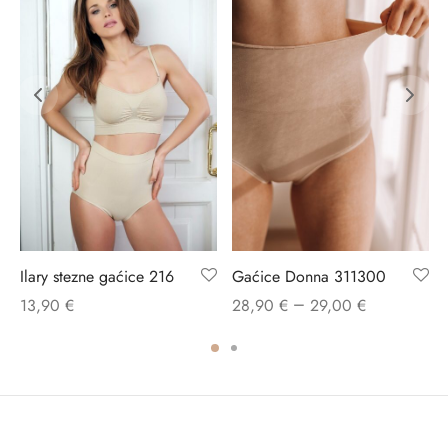
Ilary stezne gaćice 216
Gaćice Donna 311300
–
13,90
€
28,90
€
29,00
€