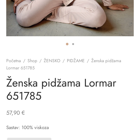
ĆI KOSTIMI
stojeći
a
-up
a o privatnosti
CE
bljim košaricama
i korištenja
ŽAME
stojeći
i kupnje
KOŠULJE
ola leđa
Početna
/
Shop
/
ŽENSKO
/
PIDŽAME
/
Ženska pidžama
Lormar 651785
ZNO
Ženska pidžama Lormar
NO
651785
ENE
57,90
€
Sastav: 100% viskoza