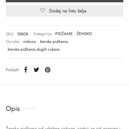
Dodaj na listu želja
SKU:
18808
Kategorije:
PIDŽAME
,
ŽENSKO
Oznake:
viskoza
,
ženska pidžama
,
ženska pidžama dugih rukava
Podijeli
Opis
Ženska pidžama od udobne viskoze, sastoji se od gornjeg i