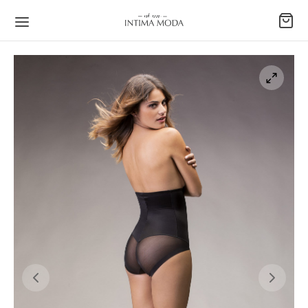
Back
Back
Back
Back
Back
Back
Back
Back
Back
SKO
Y
ICE
DNJACI
KO
ĆE
ICE/POTKOŠULJE
ORMACIJE
ISNIČKI PODACI
Y
podstave
ruba
podstave
E
erice
rukava
ava
nički račun
ICE
ice
erice
ice
ICE/POTKOŠULJE
kavima
ni plaćanja
džbe
DNJACI
čni
lke
tte
ŽAME
ti i zamjene
ji računa
APE
-up
i push-up
AĆE GAĆE
rnosno plaćanje
ljena lozinka