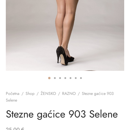
ĆI KOSTIMI
stojeći
a
-up
a o privatnosti
CE
bljim košaricama
i korištenja
ŽAME
stojeći
i kupnje
KOŠULJE
ola leđa
ZNO
NO
Početna
/
Shop
/
ŽENSKO
/
RAZNO
/
Stezne gaćice 903
ENE
Selene
Stezne gaćice 903 Selene
25,00
€