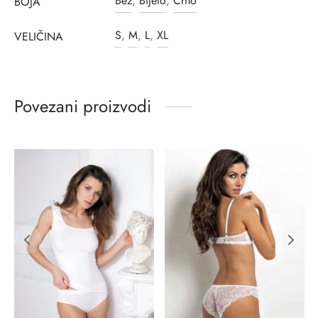
Bež
,
Bijelo
,
Crno
BOJA
S
,
M
,
L
,
XL
VELIČINA
Povezani proizvodi