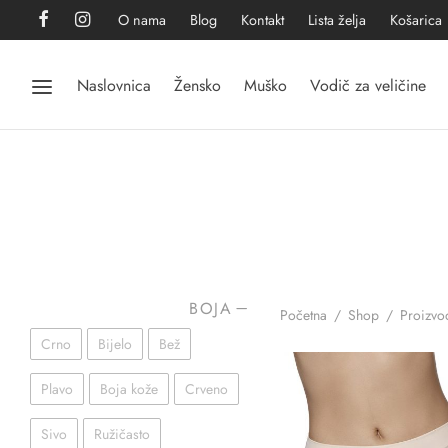
O nama
Blog
Kontakt
Lista želja
Košarica
Naslovnica
Žensko
Muško
Vodič za veličine
BOJA
Početna
/
Shop
/
Proizvod
Crno
Bijelo
Bež
Plavo
Boja kože
Crveno
Sivo
Ružičasto