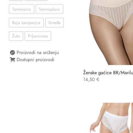
Tamnosivo
Tamnoplavo
Boja šampanjca
Smeđa
Žuto
Prljavoroza
Proizvodi na sniženju
Dostupni proizvodi
Ženske gaćice BR/Maril
14,50
€