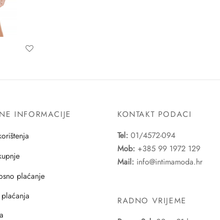
NE INFORMACIJE
KONTAKT PODACI
Tel:
01/4572-094
korištenja
Mob:
+385 99 1972 129
 kupnje
Mail:
info@intimamoda.hr
osno plaćanje
 plaćanja
RADNO VRIJEME
a