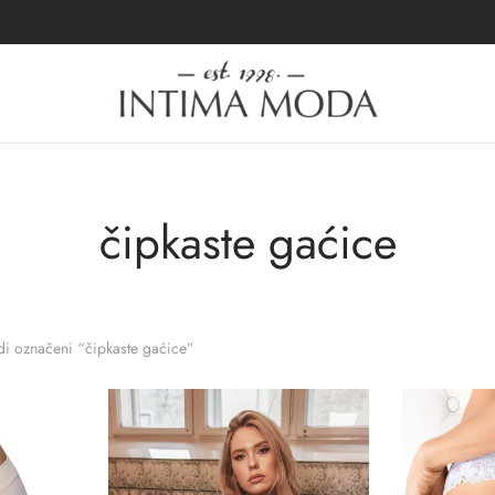
čipkaste gaćice
i označeni “čipkaste gaćice”