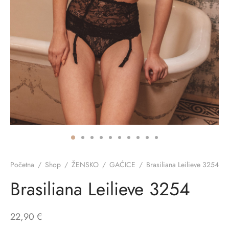
ĆI KOSTIMI
stojeći
a
-up
a o privatnosti
CE
bljim košaricama
i korištenja
ŽAME
stojeći
i kupnje
KOŠULJE
ola leđa
ZNO
NO
Početna
/
Shop
/
ŽENSKO
/
GAĆICE
/
Brasiliana Leilieve 3254
ENE
Brasiliana Leilieve 3254
22,90
€