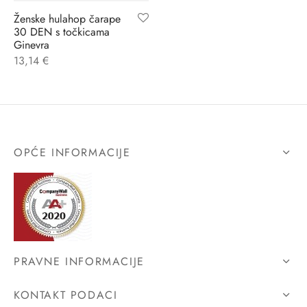
Ženske hulahop čarape
ĆI KOSTIMI
stojeći
a
-up
a o privatnosti
30 DEN s točkicama
Ginevra
13,14
€
CE
bljim košaricama
i korištenja
ŽAME
stojeći
i kupnje
KOŠULJE
ola leđa
OPĆE INFORMACIJE
ZNO
NO
ENE
PRAVNE INFORMACIJE
KONTAKT PODACI