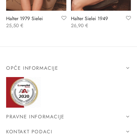
ĆI KOSTIMI
stojeći
a
-up
a o privatnosti
Halter 1979 Sielei
Halter Sielei 1949
25,50
€
26,90
€
CE
bljim košaricama
i korištenja
ŽAME
stojeći
i kupnje
KOŠULJE
ola leđa
OPĆE INFORMACIJE
ZNO
NO
ENE
PRAVNE INFORMACIJE
KONTAKT PODACI