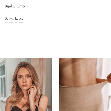
Bijelo
,
Crno
S
,
M
,
L
,
XL