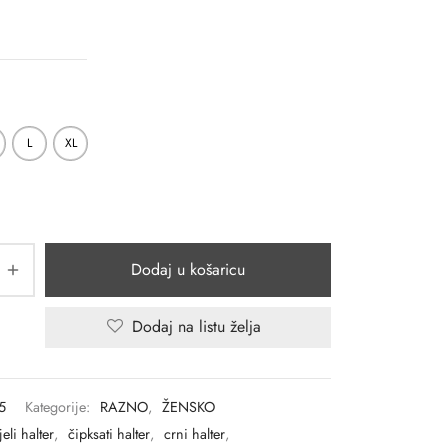
L
XL
Dodaj u košaricu
Dodaj na listu želja
5
Kategorije:
RAZNO
,
ŽENSKO
jeli halter
,
čipksati halter
,
crni halter
,