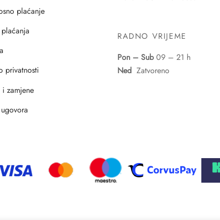
osno plaćanje
 plaćanja
RADNO VRIJEME
a
Pon – Sub
09 – 21 h
o privatnosti
Ned
Zatvoreno
i i zamjene
 ugovora