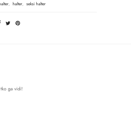
halter
,
halter
,
seksi halter
tko ga vidi!