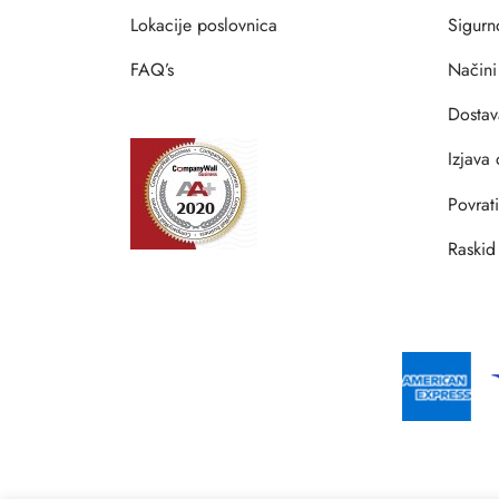
Lokacije poslovnica
Sigurn
FAQ’s
Načini
Dostav
Izjava 
Povrat
Raskid