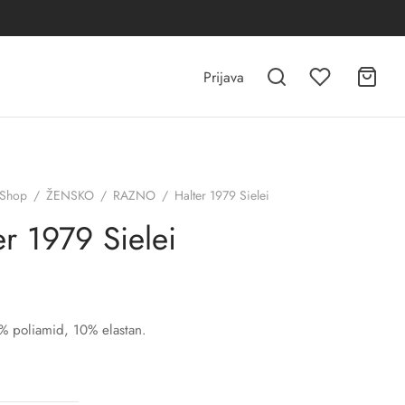
Prijava
Shop
/
ŽENSKO
/
RAZNO
/
Halter 1979 Sielei
er 1979 Sielei
% poliamid, 10% elastan.