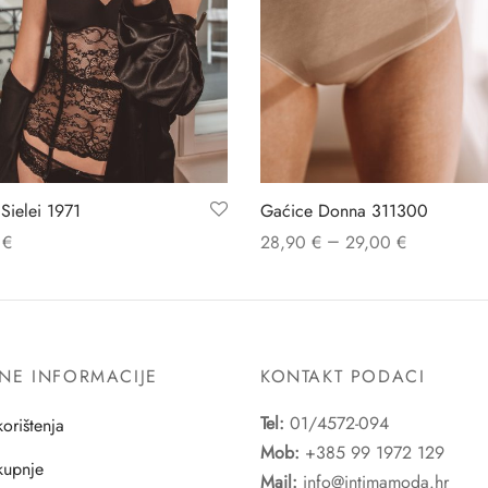
 Sielei 1971
Gaćice Donna 311300
–
0
€
28,90
€
29,00
€
NE INFORMACIJE
KONTAKT PODACI
Tel:
01/4572-094
korištenja
Mob:
+385 99 1972 129
 kupnje
Mail:
info@intimamoda.hr