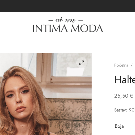
Početna
/
Halt
25,50
€
Sastav: 90
Boja