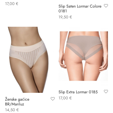
17,00
€
Slip Saten Lormar Colore
0181
ĆI KOSTIMI
stojeći
a
-up
a o privatnosti
19,50
€
CE
bljim košaricama
i korištenja
ŽAME
stojeći
i kupnje
KOŠULJE
ola leđa
ZNO
NO
ENE
Slip Extra Lormar 0185
17,00
€
Ženske gaćice
BR/Mariluz
14,50
€