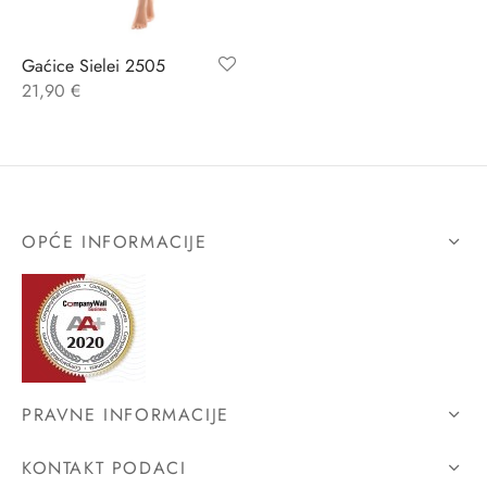
ĆI KOSTIMI
stojeći
a
-up
a o privatnosti
Gaćice Sielei 2505
21,90
€
CE
bljim košaricama
i korištenja
ŽAME
stojeći
i kupnje
KOŠULJE
ola leđa
OPĆE INFORMACIJE
ZNO
NO
ENE
PRAVNE INFORMACIJE
KONTAKT PODACI