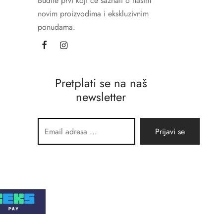
Budite prvi koji će saznati o našim
novim proizvodima i ekskluzivnim
ponudama.
Pretplati se na naš
newsletter