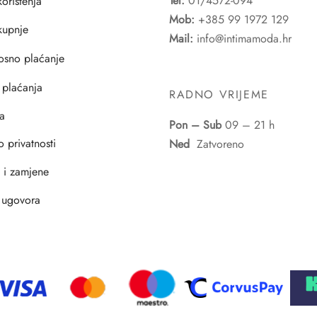
Tel:
01/4572-094
korištenja
Mob:
+385 99 1972 129
 kupnje
Mail:
info@intimamoda.hr
osno plaćanje
 plaćanja
RADNO VRIJEME
a
Pon – Sub
09 – 21 h
o privatnosti
Ned
Zatvoreno
i i zamjene
 ugovora