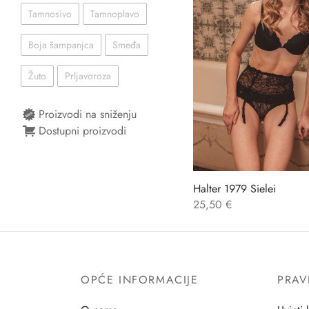
Tamnosivo
Tamnoplavo
Boja šampanjca
Smeđa
Žuto
Prljavoroza
Proizvodi na sniženju
Dostupni proizvodi
Halter 1979 Sielei
25,50
€
OPĆE INFORMACIJE
PRAV