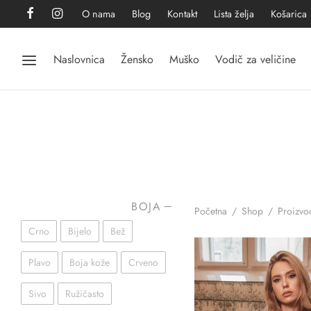
O nama
Blog
Kontakt
Lista želja
Košarica
Naslovnica
Žensko
Muško
Vodič za veličine
BOJA
Početna
/
Shop
/
Proizvod
Crno
Bijelo
Bež
Plavo
Boja kože
Crveno
Sivo
Ružičasto