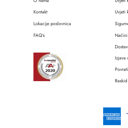
O nama
Uvjeti 
Kontakt
Uvjeti
Lokacije poslovnica
Sigurn
FAQ’s
Načini
Dostav
Izjava 
Povrat
Raskid