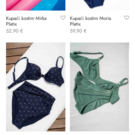
ĆI KOSTIMI
stojeći
a
-up
a o privatnosti
Kupaći kostim Mirka
Kupaći kostim Moria
Pletix
Pletix
CE
bljim košaricama
i korištenja
52,90
€
59,90
€
ŽAME
stojeći
i kupnje
KOŠULJE
ola leđa
ZNO
NO
ENE