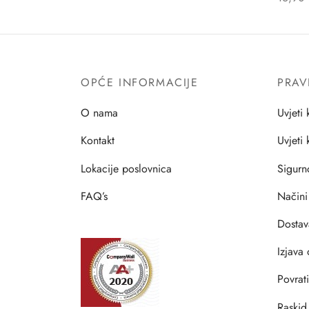
OPĆE INFORMACIJE
PRAV
O nama
Uvjeti 
Kontakt
Uvjeti
Lokacije poslovnica
Sigurn
FAQ’s
Načini
Dostav
Izjava 
Povrat
Raskid