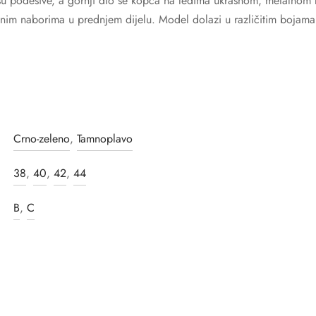
u podesive, a gornji dio se kopča na leđima ukrasnom, metalnom 
nim naborima u prednjem dijelu. Model dolazi u različitim bojama 
Crno-zeleno
,
Tamnoplavo
38
,
40
,
42
,
44
B
,
C