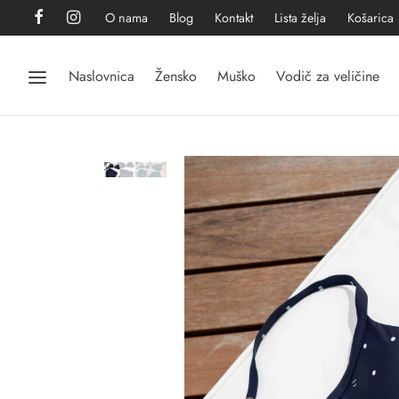
O nama
Blog
Kontakt
Lista želja
Košarica
Naslovnica
Žensko
Muško
Vodič za veličine