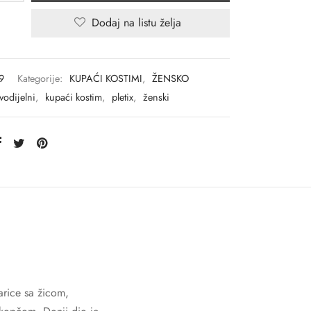
Dodaj na listu želja
9
Kategorije:
KUPAĆI KOSTIMI
,
ŽENSKO
vodijelni
,
kupaći kostim
,
pletix
,
ženski
rice sa žicom,