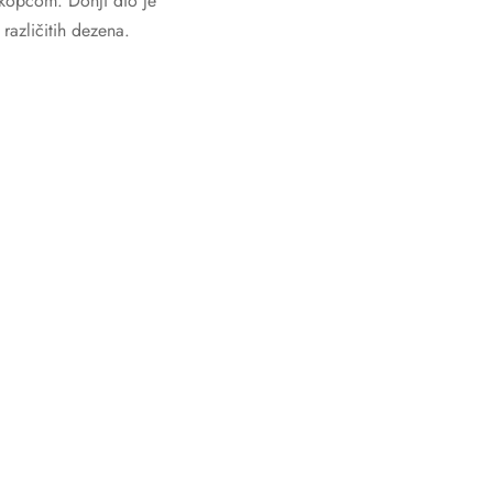
kopčom. Donji dio je
različitih dezena.