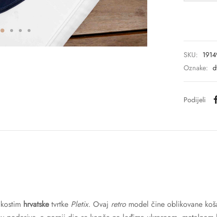
SKU:
1914
Oznake:
d
Podijeli
 kostim
hrvatske
tvrtke
Pletix.
Ovaj
retro
model čine oblikovane koša