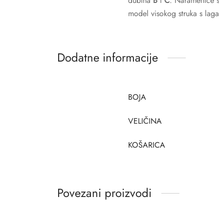
dubina
B
i
C
. Naramenice s
model visokog struka s laga
Dodatne informacije
BOJA
VELIČINA
KOŠARICA
Povezani proizvodi