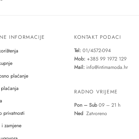
NE INFORMACIJE
KONTAKT PODACI
Tel:
01/4572-094
korištenja
Mob:
+385 99 1972 129
 kupnje
Mail:
info@intimamoda.hr
osno plaćanje
 plaćanja
RADNO VRIJEME
a
Pon – Sub
09 – 21 h
o privatnosti
Ned
Zatvoreno
i i zamjene
 ugovora