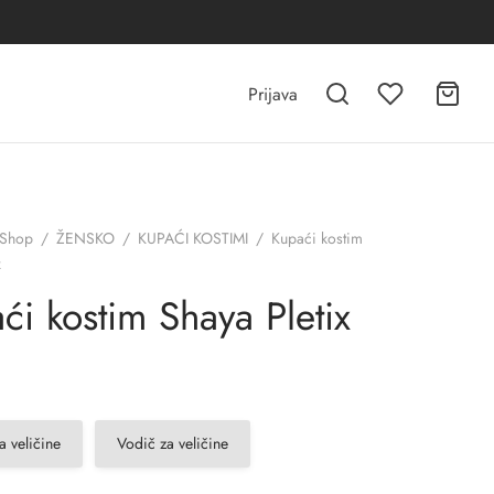
Prijava
Shop
/
ŽENSKO
/
KUPAĆI KOSTIMI
/
Kupaći kostim
x
ći kostim Shaya Pletix
a veličine
Vodič za veličine