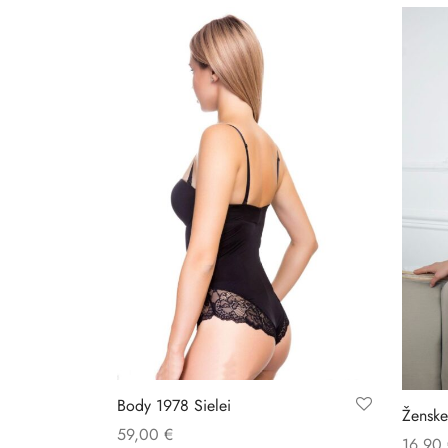
Body 1978 Sielei
Ženske
59,00
€
16,90