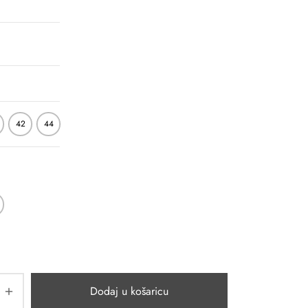
42
44
Dodaj u košaricu