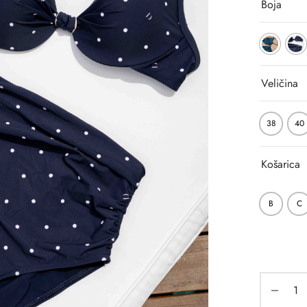
Boja
Veličina
38
40
Košarica
B
C