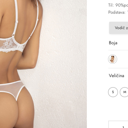
Til: 90%po
Podstava:
Vodič z
Boja
Veličina
S
M