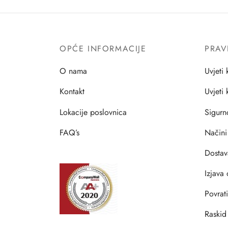
OPĆE INFORMACIJE
PRAV
O nama
Uvjeti 
Kontakt
Uvjeti
Lokacije poslovnica
Sigurn
FAQ’s
Načini
Dostav
Izjava 
Povrat
Raskid