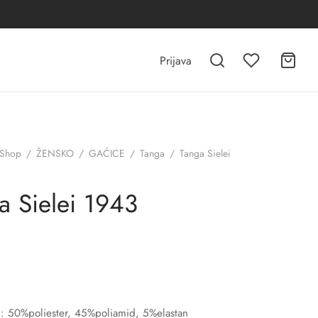
Prijava
Shop
/
ŽENSKO
/
GAĆICE
/
Tanga
/
Tanga Sielei
a Sielei 1943
il: 50%poliester, 45%poliamid, 5%elastan