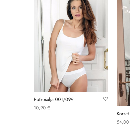
Potkošulja 001/099
10,90
€
Korzet
54,0