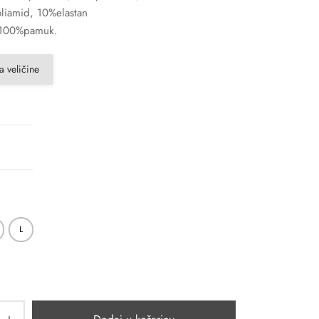
liamid, 10%elastan
 100%pamuk.
a veličine
L