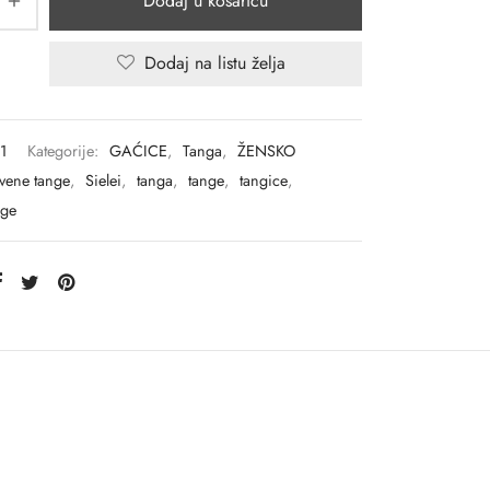
Dodaj u košaricu
Dodaj na listu želja
1
Kategorije:
GAĆICE
,
Tanga
,
ŽENSKO
vene tange
,
Sielei
,
tanga
,
tange
,
tangice
,
nge