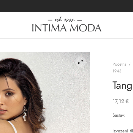
Početna
/
1943
Tang
17,12
€
Sastav:
Izvezeni t