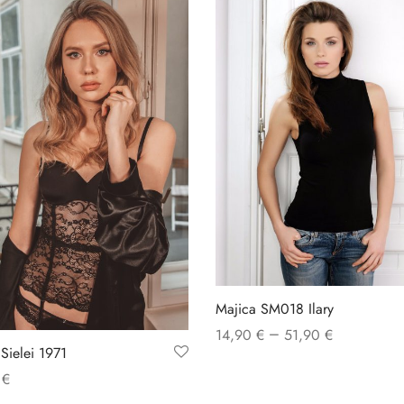
Majica SM018 Ilary
–
14,90
€
51,90
€
 Sielei 1971
0
€