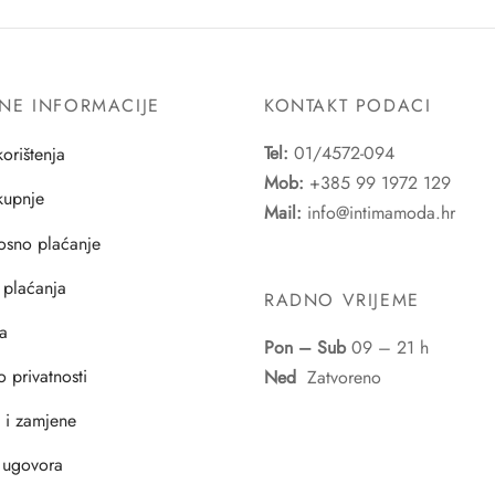
NE INFORMACIJE
KONTAKT PODACI
Tel:
01/4572-094
korištenja
Mob:
+385 99 1972 129
 kupnje
Mail:
info@intimamoda.hr
osno plaćanje
 plaćanja
RADNO VRIJEME
a
Pon – Sub
09 – 21 h
o privatnosti
Ned
Zatvoreno
i i zamjene
 ugovora