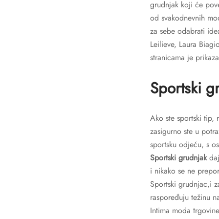
grudnjak koji će pov
od svakodnevnih mode
za sebe odabrati idea
Leilieve, Laura Biag
stranicama je prikaz
Sportski g
Ako ste sportski tip
zasigurno ste u potra
sportsku odjeću, s o
Sportski grudnjak
daj
i nikako se ne prepor
Sportski grudnjac,i 
raspoređuju težinu n
Intima moda trgovine