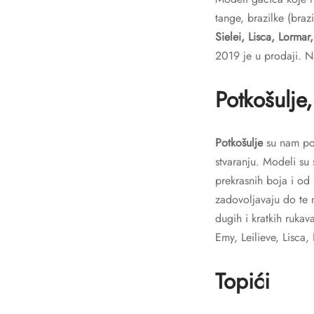
tange, brazilke (braz
Sielei, Lisca, Lormar
2019 je u prodaji. 
Potkošulje,
Potkošulje
su nam pop
stvaranju. Modeli su 
prekrasnih boja i od 
zadovoljavaju do te 
dugih i kratkih rukav
Emy, Leilieve, Lisca, 
Topići