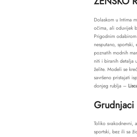
ŽENSKO R
Dolaskom u Intima mo
očima, ali oduvijek 
Prigodnim odabirom d
nesputano, sportski, 
poznatih modnih marki
niti i biranih detalja
želite. Modeli se kr
savršeno pristajati i
donjeg rublja –
Lisc
Grudnjaci
Toliko svakodnevni, a
sportski, bez ili sa ž