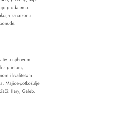
 koje prodajemo:
ekcija za sezonu
 ponude.
ativ u njihovom
li s printom,
jnom i kvalitetom
a. Majice-potkošulje
đači: Ilary, Galeb,