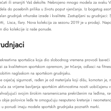
ećati ili smanjiti Vaš dekolte. Nebrojeno mnogo modela za svaku Va
la do posebnih prilika u životu poput vjenčanja. Iz bogatog asor
lan grudnjak vrhunske izrade i kvalitete. Zastupljeni su grudnjaci: S
iotti, Lisca, Ilary. Nova kolekcija za sezonu 2019 je u prodaji. N
an dio kolekcije iz naše ponude.
rudnjaci
, rekreativna sportašica koja dio slobodnog vremena provodi baveći
zi za kvalitetnom sportskom opremom, jer trčanje, odlasci na fitness
sobitim naglaskom na sportskom grudnjaku.
e osjećaj sigurnosti, rađen je od materijala koji dišu, komotan je, 
uča za vrijeme bavljenja sportskim aktivnostima nositi uobičajenu v
zahvaljujući svojim širokim naramenicama prekriženim na leđima, r
a obje polovice leđa te omogućuju nesputano kretanje i neometano
 u ponudi imaju modele sportskih grudnjaka poznatih marki.