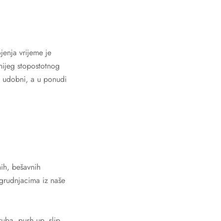
enja vrijeme je
inijeg stopostotnog
i udobni, a u ponudi
nih, bešavnih
 grudnjacima iz naše
uba, push up, slip,