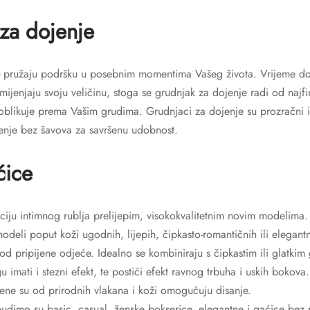
za dojenje
pružaju podršku u posebnim momentima Vašeg života. Vrijeme doj
e mijenjaju svoju veličinu, stoga se grudnjak za dojenje radi od najf
oblikuje prema Vašim grudima. Grudnjaci za dojenje su prozračni 
jenje bez šavova za savršenu udobnost.
ćice
ciju intimnog rublja prelijepim, visokokvalitetnim novim modelima.
deli poput koži ugodnih, lijepih, čipkasto-romantičnih ili elegant
od pripijene odjeće. Idealno se kombiniraju s čipkastim ili glatkim
mati i stezni efekt, te postići efekt ravnog trbuha i uskih bokova.
ne su od prirodnih vlakana i koži omogućuju disanje.
udimo su basic, casual, ženske bokserice, elegantne i gaćice bez r