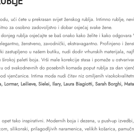
UBLJE
du, ući ćete u prekrasan svijet ženskog rublja. Intimno rublje, ne
bitno za osobno zadovoljstvo i dobar osjećaj svake žene.
onjeg rublja osjećajte se baš onako kako želite i kako odgovara 
elegantno, ženstveno, zavodnički, ekstravagantno. Profinjeno i žens
 zastupljeno u našem butiku, nudi dodir vrhunskih materijala, najfi
 u širokoj paleti boja. Vrši male korekcije stasa i pomaže u ostvariva
eću od svakodnevnih do posebnih komada poput rublja za dan vjen
spod vjenčanice. Intima moda nudi čitav niz omiljenih visokokvalite
a, Lormar, Leilieve, Sielei, Ilary, Laura Biagiotti, Sarah Borghi, Mat
 opet tako inspirativni. Modernih boja i dezena, u push-up izvedbi,
icom, silikonski, prilagodljivih naramenica, velikih košarica, pamučni 