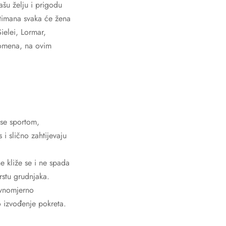
šu želju i prigodu
timana svaka će žena
ielei, Lormar,
apomena, na ovim
 se sportom,
 i slično zahtijevaju
ne kliže se i ne spada
rstu grudnjaka.
avnomjerno
 izvođenje pokreta.