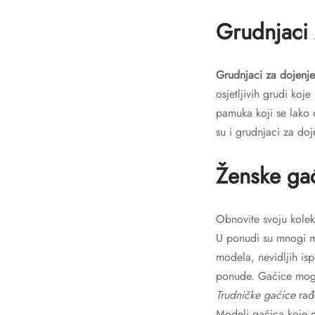
Grudnjaci 
Grudnjaci za dojenje
osjetljivih grudi koj
pamuka koji se lako 
su i grudnjaci za do
Ženske ga
Obnovite svoju kolek
U ponudi su mnogi mo
modela, nevidljih isp
ponude. Gaćice mogu i
Trudničke gaćice
rađe
Modeli gaćica koje n