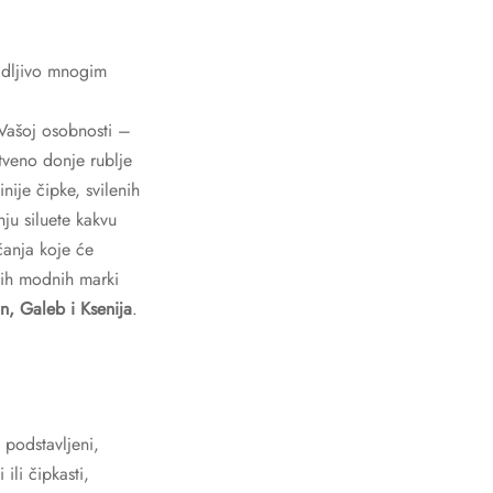
vidljivo mnogim
Vašoj osobnosti –
tveno donje rublje
nije čipke, svilenih
nju siluete kakvu
čanja koje će
tnih modnih marki
an, Galeb i Ksenija
.
 podstavljeni,
ili čipkasti,