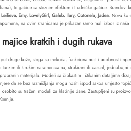
iliana), te gaćice sa steznim efektom i trudničke gaćice. Brandovi
, Leilieve, Emy, LovelyGirl, Galeb, Ilary, Cotonela, Jadea
. Nova kol
Napomena, na ovim stranicama je prikazan samo mali izbor iz naše
 majice kratkih i dugih rukava
ut druge kože, stoga su mekoća, funkcionalnost i udobnost imper
s tankim ili širokim naramenicama, strukirani ili casual, jednobojni i
probranih materijala. Modeli sa čipkastim i štikanim detaljima diza
mjere da se bez razmišljanja mogu nositi ispod sakoa umjesto topić
a osobito su traženi modeli za hladnije dane. Zastupljeni su proizvo
Ksenija.